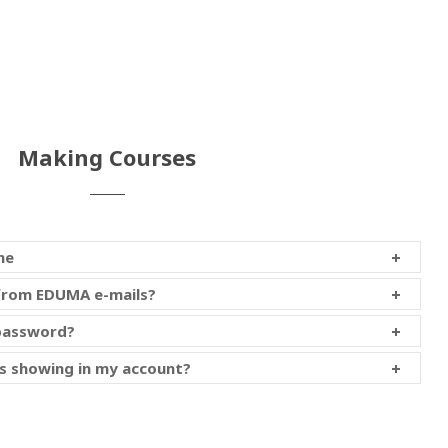
Making Courses
me
from EDUMA e-mails?
password?
s showing in my account?