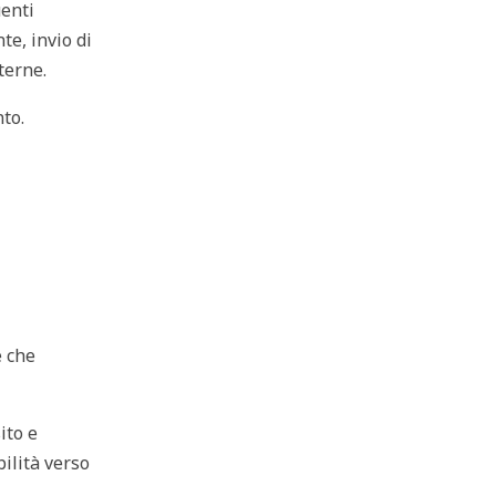
uenti
te, invio di
terne.
nto.
e che
ito e
bilità verso