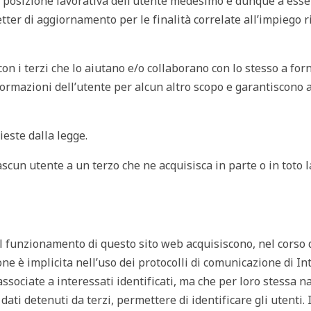
a posizione lavorativa dell’utente medesimo e dunque a esse
etter
di aggiornamento per le finalità correlate all’impiego r
 con i terzi che lo aiutano e/o collaborano con lo stesso a for
nformazioni dell’utente per alcun altro scopo e garantiscono a
ieste dalla legge.
iascun utente a un terzo che ne acquisisca in parte o in toto 
l funzionamento di questo sito web acquisiscono, nel corso 
ne è implicita nell’uso dei protocolli di comunicazione di Int
ssociate a interessati identificati, ma che per loro stessa n
ati detenuti da terzi, permettere di identificare gli utenti.