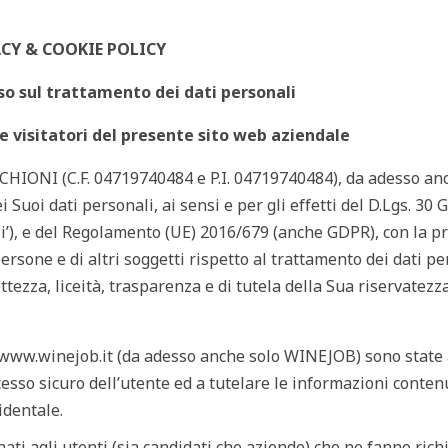
CY & COOKIE POLICY
o sul trattamento dei dati personali
e visitatori del presente sito web aziendale
IONI (C.F. 04719740484 e P.I. 04719740484), da adesso an
i Suoi dati personali, ai sensi e per gli effetti del D.Lgs. 30
ali’), e del Regolamento (UE) 2016/679 (anche GDPR), con la p
ersone e di altri soggetti rispetto al trattamento dei dati pe
tezza, liceità, trasparenza e di tutela della Sua riservatezz
www.winejob.it
(da adesso anche solo WINEJOB) sono state 
ccesso sicuro dell’utente ed a tutelare le informazioni conten
identale.
nati agli utenti (sia candidati che aziende) che ne fanno rich