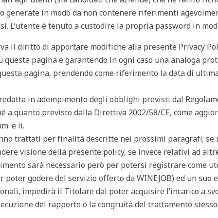
ono generate in modo da non contenere riferimenti agevolme
abusi. L’utente è tenuto a custodire la propria password in mod
erva il diritto di apportare modifiche alla presente Privacy Pol
 questa pagina e garantendo in ogni caso una analoga prot
questa pagina, prendendo come riferimento la data di ultim
 redatta in adempimento degli obblighi previsti dal Regolam
ché a quanto previsto dalla Direttiva 2002/58/CE, come aggio
. e ii.
nno trattati per finalità descritte nei prossimi paragrafi; se 
dere visione della presente policy, se invece relativi ad altre 
erimento sarà necessario però per potersi registrare come u
er poter godere del servizio offerto da WINEJOB) ed un suo 
onali, impedirà il Titolare dal poter acquisire l’incarico a svo
ecuzione del rapporto o la congruità del trattamento stesso