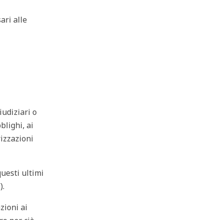
ari alle
iudiziari o
blighi, ai
rizzazioni
questi ultimi
).
zioni ai