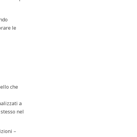
endo
rare le
ello che
nalizzati a
 stesso nel
izioni –