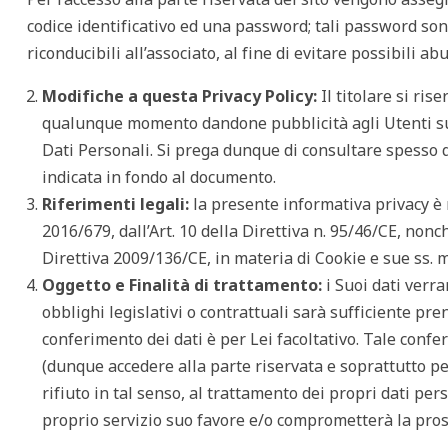
codice identificativo ed una password; tali password s
riconducibili all’associato, al fine di evitare possibili 
Modifiche a questa Privacy Policy:
Il titolare si ris
qualunque momento dandone pubblicità agli Utenti su
Dati Personali. Si prega dunque di consultare spesso 
indicata in fondo al documento.
Riferimenti legali:
la presente informativa privacy è
2016/679, dall’Art. 10 della Direttiva n. 95/46/CE, non
Direttiva 2009/136/CE, in materia di Cookie e sue ss. mm
Oggetto e Finalit
à
di trattamento:
i Suoi dati verra
obblighi legislativi o contrattuali sarà sufficiente pren
conferimento dei dati è per Lei facoltativo. Tale conf
(dunque accedere alla parte riservata e soprattutto p
rifiuto in tal senso, al trattamento dei propri dati pers
proprio servizio suo favore e/o comprometterà la pros