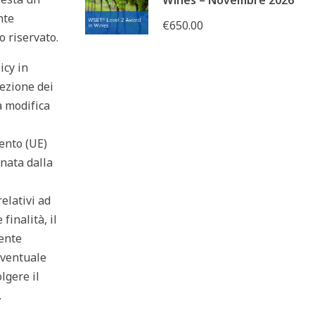
Wines – Novembre 2026
nte
€650.00
o riservato.
icy in
ezione dei
a modifica
ento (UE)
rnata dalla
relativi ad
finalità, il
tente
eventuale
lgere il
.