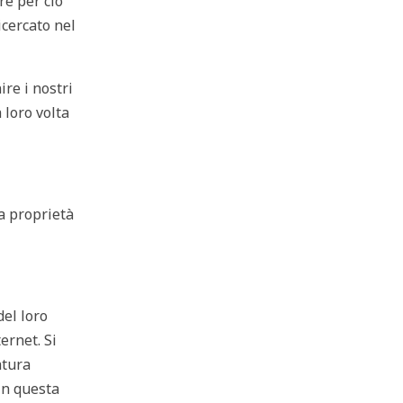
re per ciò
icercato nel
nire i nostri
 loro volta
la proprietà
del loro
ernet. Si
atura
 In questa