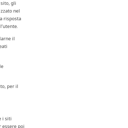
sito, gli
izzato nel
la risposta
l’utente.
larne il
eati
le
o, per il
i siti
r essere poi