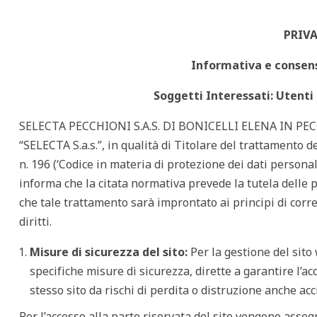
PRIVA
Informativa e consens
Soggetti Interessati: Utenti 
SELECTA PECCHIONI S.A.S. DI BONICELLI ELENA IN PECCH
“SELECTA S.a.s.”, in qualità di Titolare del trattamento de
n. 196 (‘Codice in materia di protezione dei dati person
informa che la citata normativa prevede la tutela delle p
che tale trattamento sarà improntato ai principi di corret
diritti.
Misure di sicurezza del sito:
Per la gestione del sito
specifiche misure di sicurezza, dirette a garantire l’a
stesso sito da rischi di perdita o distruzione anche acc
Per l’accesso alla parte riservata del sito vengono asseg