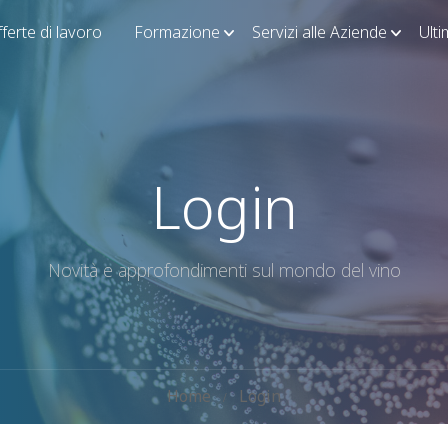
ferte di lavoro
Formazione
Servizi alle Aziende
Ult
Login
Novità e approfondimenti sul mondo del vino
Home
Login