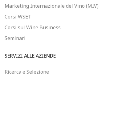
Marketing Internazionale del Vino (MIV)
Corsi WSET
Corsi sul Wine Business
Seminari
SERVIZI ALLE AZIENDE
Ricerca e Selezione
Consulenza sul Wine Business
Formazione Finanziata
Controllo di Gestione
WINEJOB
Chi siamo