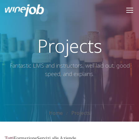
Projects
Fantastic LMS and instructors, well laid out, good
speed, and explains.
Home
Projects
Tutti
Formazione
Servizi alle Aziende