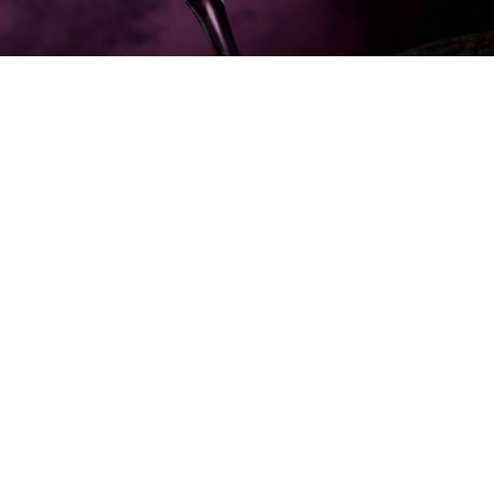
WINEJOB
Chi siamo
ess
Email: info@winejob.it