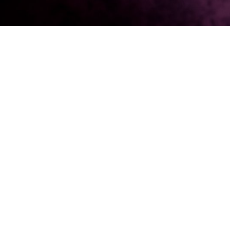
NE
SERVIZI ALLE AZIENDE
nternazionale del Vino
Ricerca e Selezione
Consulenza sul Wine Busin