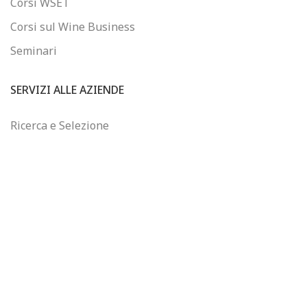
Corsi WSET
Corsi sul Wine Business
Seminari
SERVIZI ALLE AZIENDE
Ricerca e Selezione
Consulenza sul Wine Business
Formazione Finanziata
Controllo di Gestione
WINEJOB
Chi siamo
Email: info@winejob.it