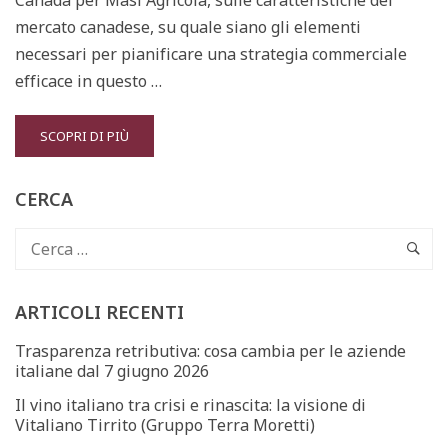
mercato canadese, su quale siano gli elementi
necessari per pianificare una strategia commerciale
efficace in questo …
READ
SCOPRI DI PIÙ
MORE
ABOUT
WEBINAR
CERCA
GRATUITO:
CANADA:
ANALISI,
STRATEGIE,
CAMBIAMENTI
ARTICOLI RECENTI
E
PROSSIMI
Trasparenza retributiva: cosa cambia per le aziende
TREND
italiane dal 7 giugno 2026
DEL
MERCATO
Il vino italiano tra crisi e rinascita: la visione di
Vitaliano Tirrito (Gruppo Terra Moretti)