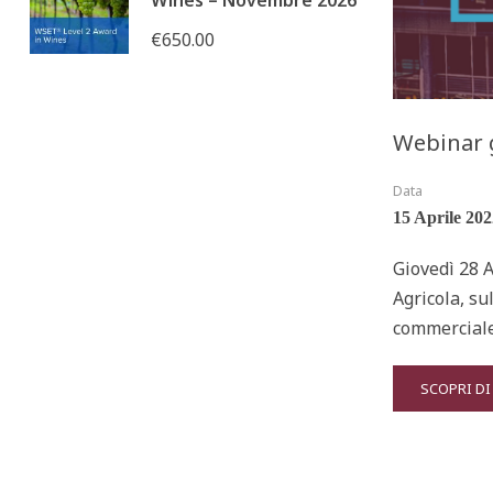
Wines – Novembre 2026
€650.00
Webinar g
Data
15 Aprile 202
Giovedì 28 
Agricola, su
commerciale
READ
SCOPRI DI
MORE
ABOUT
WEBINAR
GRATUITO