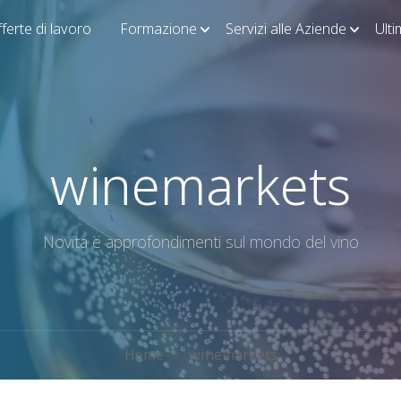
ferte di lavoro
Formazione
Servizi alle Aziende
Ult
winemarkets
Novità e approfondimenti sul mondo del vino
Home
winemarkets