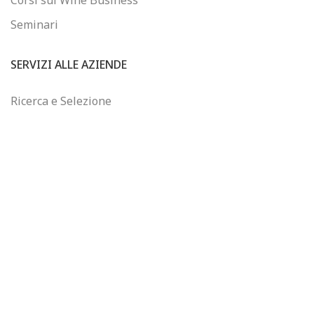
Seminari
SERVIZI ALLE AZIENDE
Ricerca e Selezione
Consulenza sul Wine Business
Formazione Finanziata
Controllo di Gestione
WINEJOB
Chi siamo
Email: info@winejob.it
Telefono: +39 055 2302320