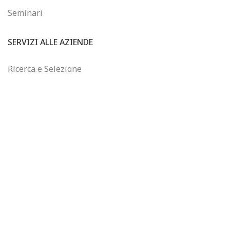
Seminari
SERVIZI ALLE AZIENDE
Ricerca e Selezione
Consulenza sul Wine Business
Formazione Finanziata
Controllo di Gestione
WINEJOB
Chi siamo
Email: info@winejob.it
Telefono: +39 055 2302320