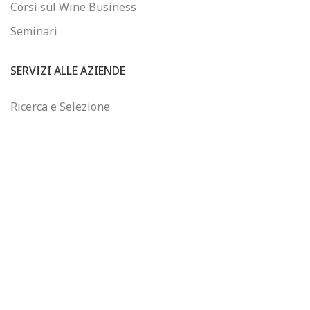
Corsi sul Wine Business
Seminari
SERVIZI ALLE AZIENDE
Ricerca e Selezione
Consulenza sul Wine Business
Formazione Finanziata
Controllo di Gestione
WINEJOB
Chi siamo
Email: info@winejob.it
Telefono: +39 055 2302320