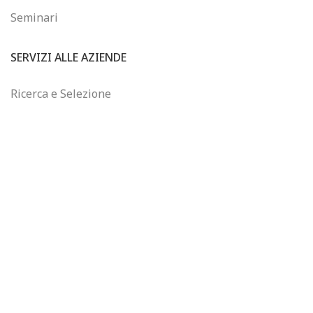
Seminari
SERVIZI ALLE AZIENDE
Ricerca e Selezione
Consulenza sul Wine Business
Formazione Finanziata
Controllo di Gestione
WINEJOB
Chi siamo
Email: info@winejob.it
Telefono: +39 055 2302320