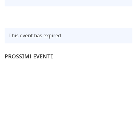
ANCONA
ORGANIZZA, COME
SI GESTISCE E
QUANDO CONVIENE
FARLO
This event has expired
PROSSIMI EVENTI