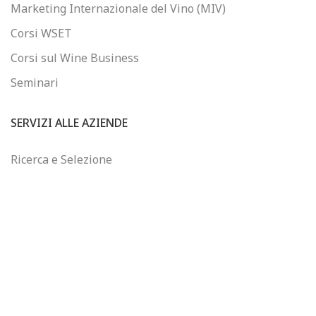
Marketing Internazionale del Vino (MIV)
Corsi WSET
Corsi sul Wine Business
Seminari
SERVIZI ALLE AZIENDE
Ricerca e Selezione
Consulenza sul Wine Business
Formazione Finanziata
Controllo di Gestione
WINEJOB
Chi siamo