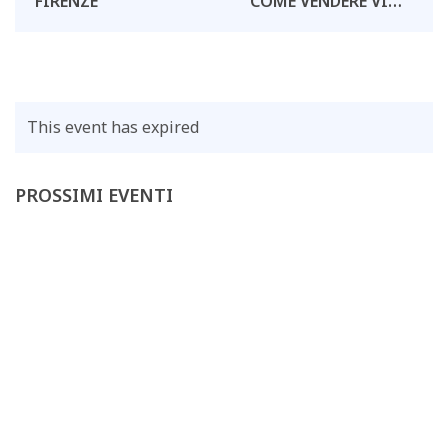
COME VENDERE VINO
FIRENZE
IN MODO PIÙ
EFFICACE? LA PNL
APPLICATA AL
MONDO DEL VINO
This event has expired
PROSSIMI EVENTI